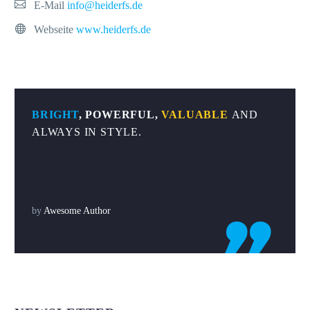
E-Mail
info@heiderfs.de
Webseite
www.heiderfs.de
BRIGHT
, POWERFUL,
VALUABLE
AND
ALWAYS IN STYLE.
by
Awesome Author
