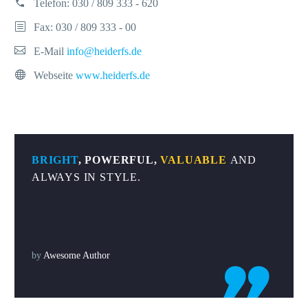
Telefon:
030 / 809 333 - 620
Fax: 030 / 809 333 - 00
E-Mail
info@heiderfs.de
Webseite
www.heiderfs.de
BRIGHT
, POWERFUL,
VALUABLE
AND
ALWAYS IN STYLE.
by
Awesome Author
