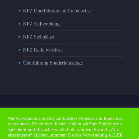
KFZ Überführung auf Fremdachse
KFZ Aufbereitung
KFZ Stellplätze
KFZ Reifenwechsel
Überführung Sonderfahrzeuge
Wir verwenden Cookies auf unserer Website, um Ihnen das
relevanteste Erlebnis zu bieten, indem wir Ihre Präferenzen
Impressum
Kontakt
Datenschutz
speichern und Besuche wiederholen. Indem Sie auf „Alle
Kunden Portal
Design by esa-it
akzeptieren“ klicken, stimmen Sie der Verwendung ALLER