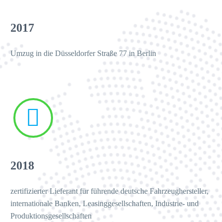
2017
Umzug in die Düsseldorfer Straße 77 in Berlin


UNKNOWN USER
Immer wieder gerne. Zuverlässig und
sympathisch
2018
zertifizierter Lieferant für führende deutsche Fahrzeughersteller,
internationale Banken, Leasinggesellschaften, Industrie- und
Produktionsgesellschaften