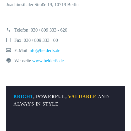
Joachimsthaler Straße 19, 10719 Berlin
Telefon:
030 / 809 333 - 620
Fax: 030 / 809 333 - 00
E-Mail
info@heiderfs.de
Webseite
www.heiderfs.de
BRIGHT
, POWERFUL,
VALUABLE
AND
ALWAYS IN STYLE.