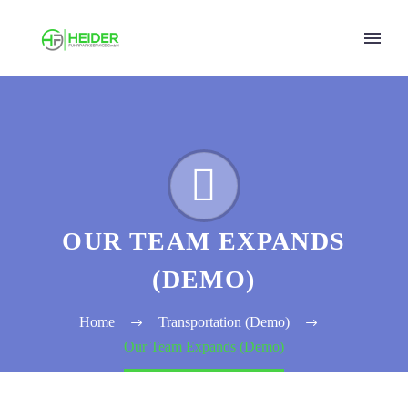


OUR TEAM EXPANDS
(DEMO)
Home
Transportation (Demo)
Our Team Expands (Demo)