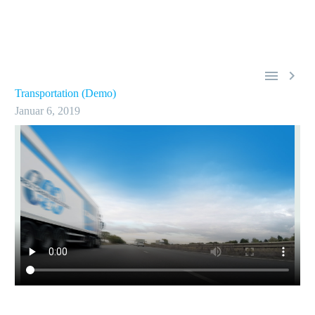


Transportation (Demo)
Januar 6, 2019