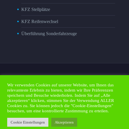
KFZ Stellplätze
KFZ Reifenwechsel
Überführung Sonderfahrzeuge
Wir verwenden Cookies auf unserer Website, um Ihnen das
relevanteste Erlebnis zu bieten, indem wir Ihre Präferenzen
Impressum
Kontakt
Datenschutz
speichern und Besuche wiederholen. Indem Sie auf „Alle
Kunden Portal
Design by esa-it
akzeptieren“ klicken, stimmen Sie der Verwendung ALLER
Cookies zu. Sie können jedoch die "Cookie-Einstellungen"
besuchen, um eine kontrollierte Zustimmung zu erteilen.
2021 © Copyrights HFS GmbH
Cookie Einstellungen
Akzeptieren