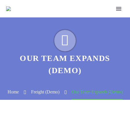


OUR TEAM EXPANDS
(DEMO)
Home
Freight (Demo)
Our Team Expands (Demo)