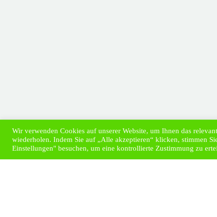
Wir verwenden Cookies auf unserer Website, um Ihnen das relevante
wiederholen. Indem Sie auf „Alle akzeptieren“ klicken, stimmen 
Einstellungen" besuchen, um eine kontrollierte Zustimmung zu ertei