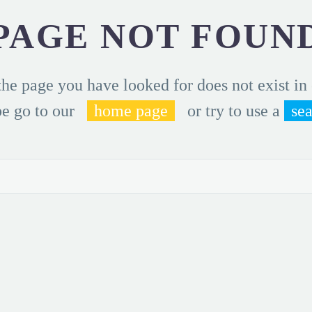
PAGE NOT FOUN
the page you have looked for does not exist in
e go to our
home page
or try to use a
se