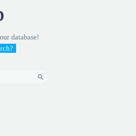
D
 our database!
arch?